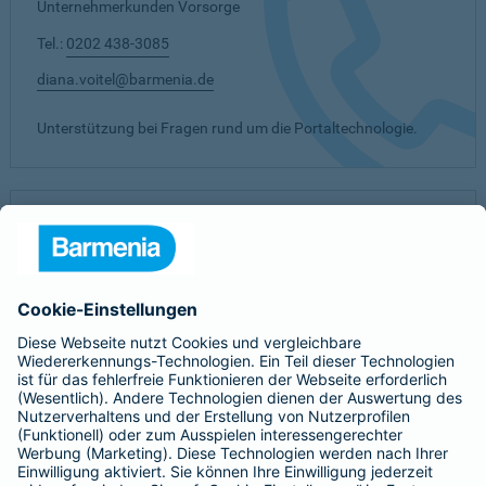
Unternehmerkunden Vorsorge
Tel.:
0202 438-3085
diana.voitel@barmenia.de
Unterstützung bei Fragen rund um die Portaltechnologie.
Ihre Meinung ist uns wichtig!
Was gefällt Ihnen besonders gut?
Welche Themen fehlen Ihnen?
Wie können wir Sie im Rahmen der bAV noch besser
unterstützen?
Haben Sie sonstige Anregungen?
Senden Sie uns Ihr Feedback einfach per Mail.