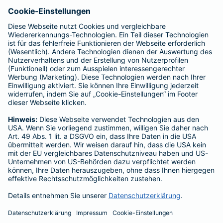
Versorgungen für ein Trägerunternehmen, für
das schon Versorgungen über die BÜKA
bestehen
Bitte wenden Sie sich zur Unterstützung bei diesen
Sonderfällen an die Kollegen in der Fachunterstützung bAV
(LUK 4). Telefon:
0221-30823269
oder
lv_angebote@gothaer.de
.
Datenschutz
Impressum
Barrierefreiheit
Cookie-Einstellungen