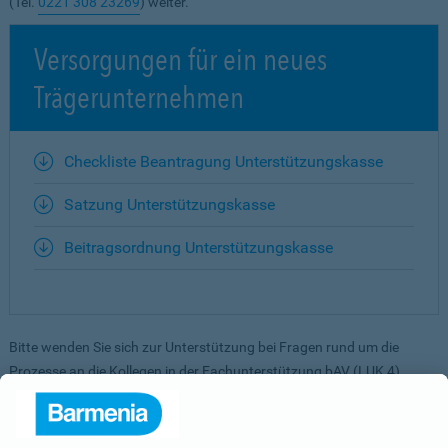
(Tel.
0221 308 23269
)
weiter.
Versorgungen für ein neues
Trägerunternehmen
Checkliste Beantragung Unterstützungskasse
Satzung Unterstützungskasse
Beitragsordnung Unterstützungskasse
Bitte wenden Sie sich zur Unterstützung bei Fragen rund um die
Prozesse an die Kollegen in der Fachunterstützung bAV (LUK 4).
Telefon:
0221-30823269
oder
lv_angebote@gothaer.de
.