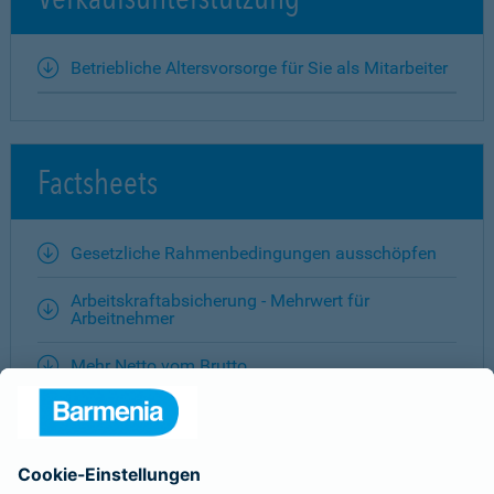
Betriebliche Altersvorsorge für Sie als Mitarbeiter
Factsheets
Gesetzliche Rahmenbedingungen ausschöpfen
Arbeitskraftabsicherung - Mehrwert für
Arbeitnehmer
Mehr Netto vom Brutto
Last-Minute-Betriebsrente