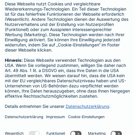
Muster
Gehaltsbeileger - Extra Rente durch betriebliche
Altersvorsorge
Verzicht auf Entgeltumwandlung
Arbeitnehmerunterlagen Rente Vorsorge-Berater
Datenschutz
Impressum
Barrierefreiheit
Cookie-Einstellungen
Seite empfehlen
Vertrag widerrufen